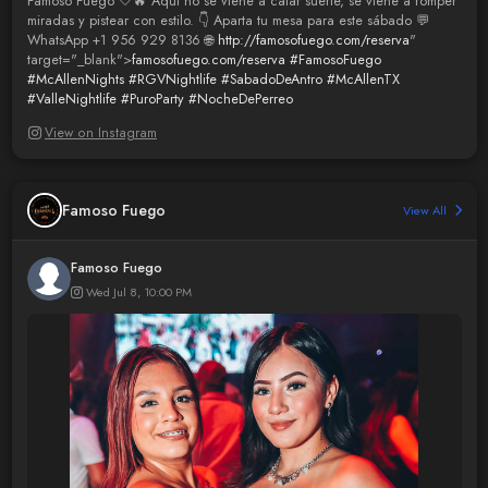
Famoso Fuego 🤍🔥 Aquí no se viene a calar suerte, se viene a romper
miradas y pistear con estilo. 👇 Aparta tu mesa para este sábado 💬
WhatsApp +1 956 929 8136 🌐
http://famosofuego.com/reserva
"
target="_blank">
famosofuego.com/reserva
#FamosoFuego
#McAllenNights
#RGVNightlife
#SabadoDeAntro
#McAllenTX
#ValleNightlife
#PuroParty
#NocheDePerreo
View on Instagram
Famoso Fuego
View All
Famoso Fuego
Wed Jul 8, 10:00 PM