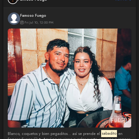
Famoso Fuego
Fri Jul 10, 12:00 PM
Blanco, coquetos y bien pegaditos… así se prende el
sabadito
en