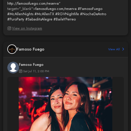
http://famosofuego.com/reserva
"
target="_blank">
famosofuego.com/reserva
#FamosoFuego
#McAllenNights
#McAllenTX
#RGVNightlife
#NocheDeAntro
#PuroParty
#SabaditoAlegre
#BaileYPerreo
View on Instagram
Famoso Fuego
View All
Famoso Fuego
Sat Jul 11, 2:00 PM