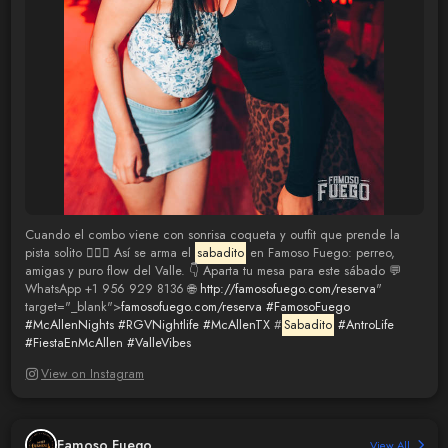
Cuando el combo viene con sonrisa coqueta y outfit que prende la
pista solito 😮‍💨🔥 Así se arma el
sabadito
en Famoso Fuego: perreo,
amigas y puro flow del Valle. 👇 Aparta tu mesa para este sábado 💬
WhatsApp +1 956 929 8136 🌐
http://famosofuego.com/reserva
"
target="_blank">
famosofuego.com/reserva
#FamosoFuego
#McAllenNights
#RGVNightlife
#McAllenTX
#
Sabadito
#AntroLife
#FiestaEnMcAllen
#ValleVibes
View on Instagram
Famoso Fuego
View All