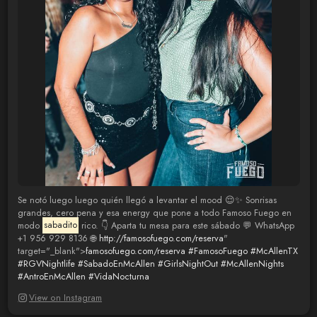
Se notó luego luego quién llegó a levantar el mood 😌✨ Sonrisas
grandes, cero pena y esa energy que pone a todo Famoso Fuego en
modo
sabadito
rico. 👇 Aparta tu mesa para este sábado 💬 WhatsApp
+1 956 929 8136 🌐
http://famosofuego.com/reserva
"
target="_blank">
famosofuego.com/reserva
#FamosoFuego
#McAllenTX
#RGVNightlife
#SabadoEnMcAllen
#GirlsNightOut
#McAllenNights
#AntroEnMcAllen
#VidaNocturna
View on Instagram