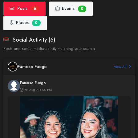
Posts
Events
6
0
Places
0
Social Activity (6)
Posts and social media activity matching your search
Famoso Fuego
View All
Famoso Fuego
Fri Aug 7, 6:00 PM