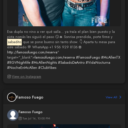
Esa dupla no vino a ver qué salía… ya traía el plan bien puesto y la
pista nomás les siguió el paso 😏🔥 Sonrisa prendida, porte firme y
sabadito
que se pone bueno sin tanto show. 👇 Aparta tu mesa para
este sábado 💬 WhatsApp +1 956 929 8136 🌐
http://famosofuego.com/reserva
"
target="_blank">
famosofuego.com/reserva
#FamosoFuego
#McAllenTX
#RGVNightlife
#McAllenNights
#SabadoDeAntro
#VidaNocturna
#NocheEnMcAllen
#ClubVibes
View on Instagram
Famoso Fuego
View All
Famoso Fuego
Tue Jul 14, 10:00 PM