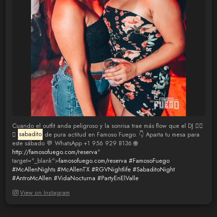
Cuando el outfit anda peligroso y la sonrisa trae más flow que el DJ 😮‍💨
🔥
sabadito
de pura actitud en Famoso Fuego. 👇 Aparta tu mesa para
este sábado 💬 WhatsApp +1 956 929 8136 🌐
http://famosofuego.com/reserva
"
target="_blank">
famosofuego.com/reserva
#FamosoFuego
#McAllenNights
#McAllenTX
#RGVNightlife
#SabaditoNight
#AntroMcAllen
#VidaNocturna
#PartyEnElValle
View on Instagram