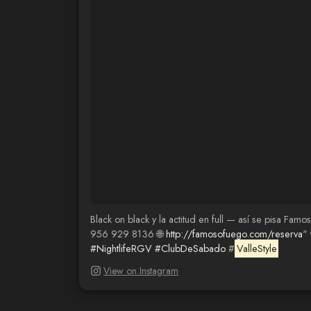
Black on black y la actitud en full — así se pisa Fam
956 929 8136 🌐
http://famosofuego.com/reserva
"
#NightlifeRGV
#ClubDeSabado
#
ValleStyle
View on Instagram