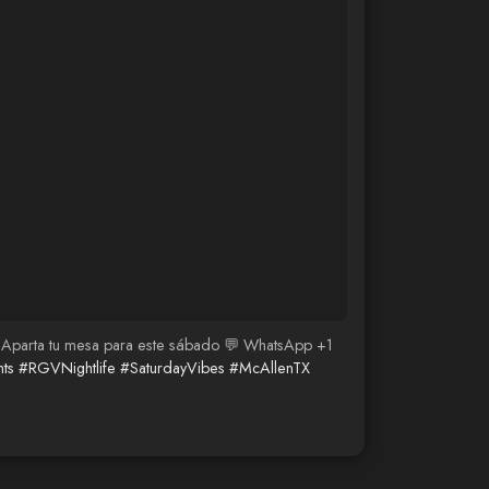
. 👇 Aparta tu mesa para este sábado 💬 WhatsApp +1
ts
#RGVNightlife
#SaturdayVibes
#McAllenTX