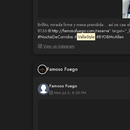
Brillito, mirada firme y mesa prendida… así se cae
8136 🌐
http://famosofuego.com/reserva
" target="_
#NocheDeCorridos
#
ValleStyle
#BYOBMcAllen
View on Instagram
Famoso Fuego
Famoso Fuego
Mon Jul 6, 8:00 PM