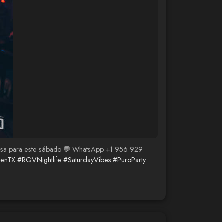
u mesa para este sábado 💬 WhatsApp +1 956 929
lenTX
#RGVNightlife
#SaturdayVibes
#PuroParty