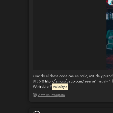
Cuando el dress code cae en brillo, attitude y pu
8136 🌐
http://famosofuego.com/reserva
" target="_
#AntroLife
#
ValleStyle
View on Instagram