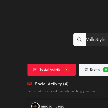
Social Activity
Events
4
0
Social Activity (4)
Posts and social media activity matching your search
Famoso Fuego