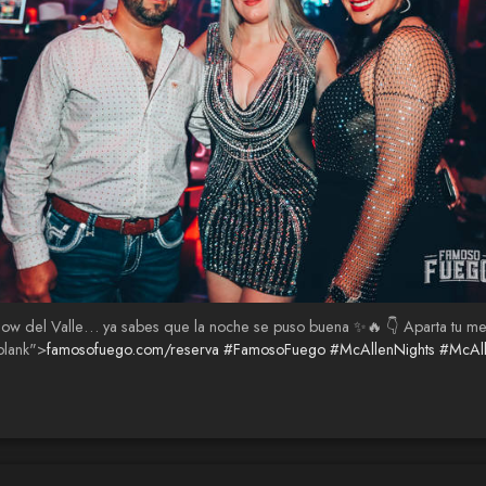
ro flow del Valle… ya sabes que la noche se puso buena ✨🔥 👇 Aparta t
blank">
famosofuego.com/reserva
#FamosoFuego
#McAllenNights
#McAl