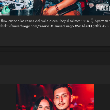
 el flow cuando las reinas del Valle dicen “hoy sí salimos” ✨🔥 👇 Apart
blank">
famosofuego.com/reserva
#FamosoFuego
#McAllenNightlife
#RGV