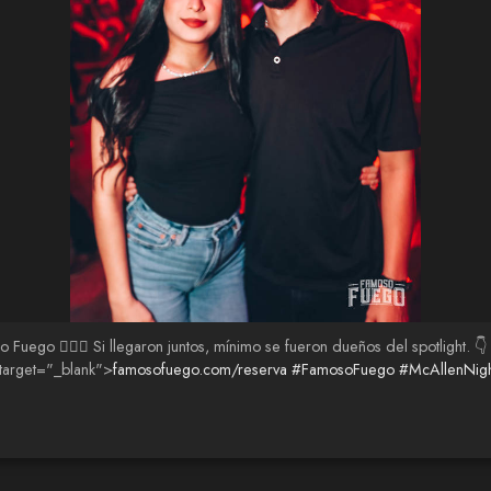
oso Fuego 😮‍💨🖤 Si llegaron juntos, mínimo se fueron dueños del spotlight
 target="_blank">
famosofuego.com/reserva
#FamosoFuego
#McAllenNigh