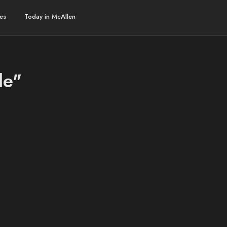
es
Today in McAllen
le"