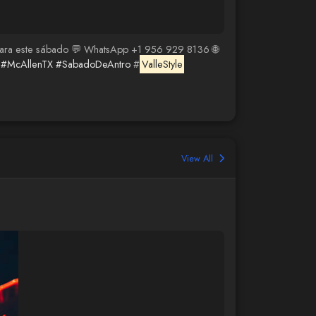
mesa para este sábado 💬 WhatsApp +1 956 929 8136 🌐
#McAllenTX
#SabadoDeAntro
#
ValleStyle
View All