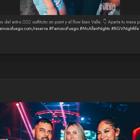
es del antro 😮‍💨✨ outfitcito on point y el flow bien Valle. 👇 Aparta tu 
famosofuego.com/reserva
#FamosoFuego
#McAllenNights
#RGVNightlife