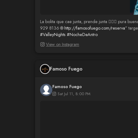
La bolita que cae junta, prende junta 😮‍💨🔥 pura 
929 8136 🌐
http://famosofuego.com/reserva
" targ
#ValleyNights
#NocheDeAntro
View on Instagram
Famoso Fuego
Famoso Fuego
Sat Jul 11, 8:00 PM