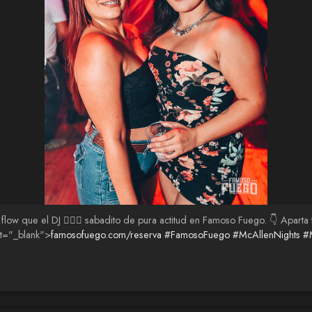
ás flow que el DJ 😮‍💨🔥 sabadito de pura actitud en Famoso Fuego. 👇 Ap
et="_blank">
famosofuego.com/reserva
#FamosoFuego
#McAllenNights
#