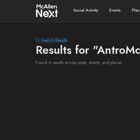
Social Activity
Events
Plac
Search Results
Results for "AntroM
Found 6 results across posts, events, and places