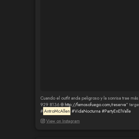
Cuando el outfit anda peligroso y la sonrisa trae m
929 8136 🌐
http://famosofuego.com/reserva
" targ
#
AntroMcAllen
#VidaNocturna
#PartyEnElValle
View on Instagram