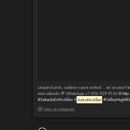
Leopard print, cadena y pura actitud… así se pisa Fa
este sábado 💬 WhatsApp +1 956 929 8136 🌐
htt
#SabadoEnMcAllen
#
AntroMcAllen
#ValleyNightlif
View on Instagram