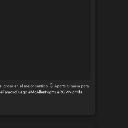
eligrosa en el mejor sentido. 👇 Aparta tu mesa para
#FamosoFuego
#McAllenNights
#RGVNightlife