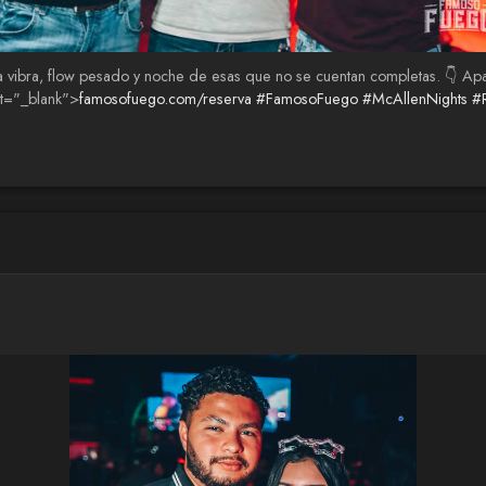
buena vibra, flow pesado y noche de esas que no se cuentan completas. 👇
et="_blank">
famosofuego.com/reserva
#FamosoFuego
#McAllenNights
#