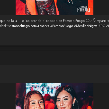
ito que no falla… así se prende el sábado en Famoso Fuego 🤠✨ 👇 Apart
blank">
famosofuego.com/reserva
#FamosoFuego
#McAllenNights
#RGVNi