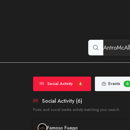
Social Activity
Events
6
0
Social Activity (6)
Posts and social media activity matching your search
Famoso Fuego