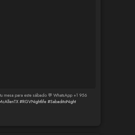
arta tu mesa para este sábado 💬 WhatsApp +1 956
McAllenTX
#RGVNightlife
#SabaditoNight