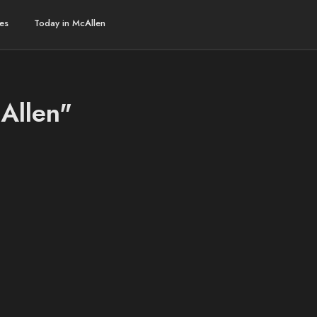
es
Today in McAllen
cAllen"