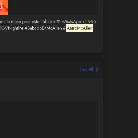
 Aparta tu mesa para este sábado 💬 WhatsApp +1 956
RGVNightlife
#SabadoEnMcAllen
#
AntroMcAllen
View All