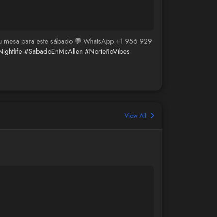
a tu mesa para este sábado 💬 WhatsApp +1 956 929
ghtlife
#SabadoEnMcAllen
#NorteñoVibes
View All