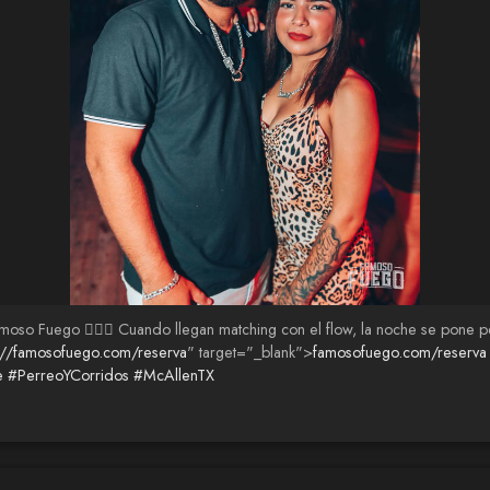
moso Fuego 😮‍💨🔥 Cuando llegan matching con el flow, la noche se pone p
p://famosofuego.com/reserva
" target="_blank">
famosofuego.com/reserva
e
#PerreoYCorridos
#McAllenTX