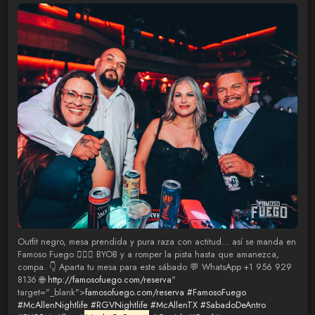
Outfit negro, mesa prendida y pura raza con actitud… así se manda en
Famoso Fuego 😮‍💨🔥 BYOB y a romper la pista hasta que amanezca,
compa. 👇 Aparta tu mesa para este sábado 💬 WhatsApp +1 956 929
8136 🌐
http://famosofuego.com/reserva
"
target="_blank">
famosofuego.com/reserva
#FamosoFuego
#McAllenNightlife
#RGVNightlife
#McAllenTX
#SabadoDeAntro