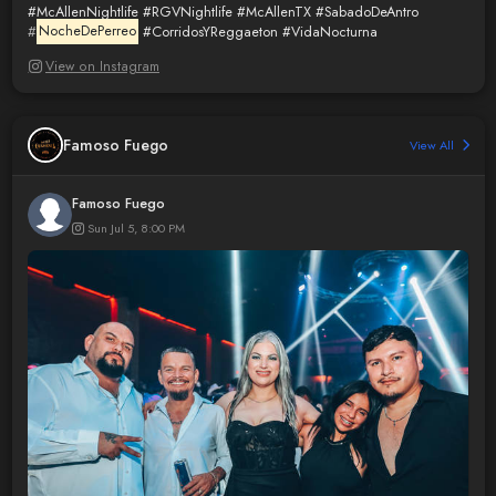
#McAllenNightlife
#RGVNightlife
#McAllenTX
#SabadoDeAntro
#
NocheDePerreo
#CorridosYReggaeton
#VidaNocturna
View on Instagram
Famoso Fuego
View All
Famoso Fuego
Sun Jul 5, 8:00 PM