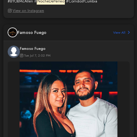
#BYOBMcAllen
#
NocheDePerreo
#CorridosYCumbia
View on Instagram
Famoso Fuego
View All
Famoso Fuego
Tue Jul 7, 2:02 PM