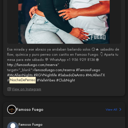
Esa mirada y ese abrazo ya andaban bailando solos 😏🔥 sabadito de
flow, química y puro perreo con cariño en Famoso Fuego. 👇 Aparta tu
mesa para este sábado 💬 WhatsApp +1 956 929 8136 🌐
http://famosofuego.com/reserva
"
target="_blank">
famosofuego.com/reserva
#FamosoFuego
#McAllenNights
#RGVNightlife
#SabadoDeAntro
#McAllenTX
#
NocheDePerreo
#ValleVibes
#ClubNight
View on Instagram
Famoso Fuego
View All
Famoso Fuego