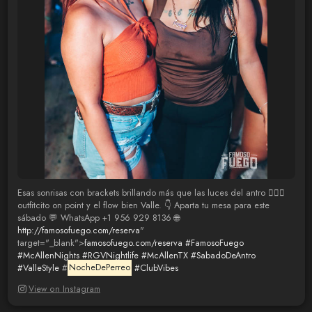
Esas sonrisas con brackets brillando más que las luces del antro 😮‍💨✨
outfitcito on point y el flow bien Valle. 👇 Aparta tu mesa para este
sábado 💬 WhatsApp +1 956 929 8136 🌐
http://famosofuego.com/reserva
"
target="_blank">
famosofuego.com/reserva
#FamosoFuego
#McAllenNights
#RGVNightlife
#McAllenTX
#SabadoDeAntro
#ValleStyle
#
NocheDePerreo
#ClubVibes
View on Instagram