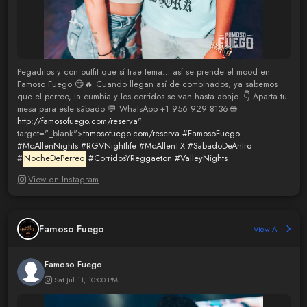
Pegaditos y con outfit que sí trae tema… así se prende el mood en
Famoso Fuego 😏🔥 Cuando llegan así de combinados, ya sabemos
que el perreo, la cumbia y los corridos se van hasta abajo. 👇 Aparta tu
mesa para este sábado 💬 WhatsApp +1 956 929 8136 🌐
http://famosofuego.com/reserva
"
target="_blank">
famosofuego.com/reserva
#FamosoFuego
#McAllenNights
#RGVNightlife
#McAllenTX
#SabadoDeAntro
#
NocheDePerreo
#CorridosYReggaeton
#ValleyNights
View on Instagram
Famoso Fuego
View All
Famoso Fuego
Sat Jul 11, 10:00 PM