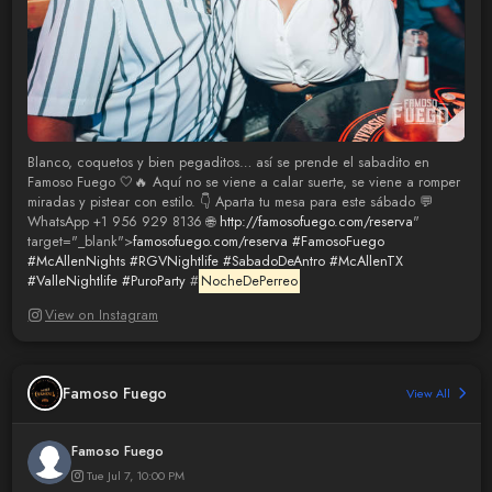
Blanco, coquetos y bien pegaditos… así se prende el sabadito en
Famoso Fuego 🤍🔥 Aquí no se viene a calar suerte, se viene a romper
miradas y pistear con estilo. 👇 Aparta tu mesa para este sábado 💬
WhatsApp +1 956 929 8136 🌐
http://famosofuego.com/reserva
"
target="_blank">
famosofuego.com/reserva
#FamosoFuego
#McAllenNights
#RGVNightlife
#SabadoDeAntro
#McAllenTX
#ValleNightlife
#PuroParty
#
NocheDePerreo
View on Instagram
Famoso Fuego
View All
Famoso Fuego
Tue Jul 7, 10:00 PM