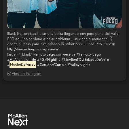
Black fits, sonrisas filosas y la bolita llegando con puro porte del Valle
😮‍💨🖤 aquí no se viene a calar ambiente… se viene a prenderlo. 👇
Aparta tu mesa para este sábado 💬 WhatsApp +1 956 929 8136 🌐
http://famosofuego.com/reserva
"
target="_blank">
famosofuego.com/reserva
#FamosoFuego
#McAllenNightlife
#RGVNightlife
#McAllenTX
#SabadoDeAntro
#
NocheDePerreo
#CorridosYCumbia
#ValleyNights
View on Instagram