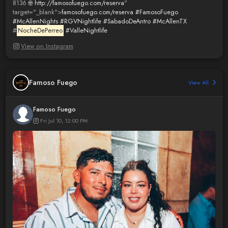
8136 🌐
http://famosofuego.com/reserva
"
target="_blank">
famosofuego.com/reserva
#FamosoFuego
#McAllenNights
#RGVNightlife
#SabadoDeAntro
#McAllenTX
#
NocheDePerreo
#ValleNightlife
View on Instagram
Famoso Fuego
View All
Famoso Fuego
Fri Jul 10, 12:00 PM