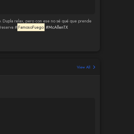
do. Dupla relax, pero con ese no sé qué que prende
reserva #
FamosoFuego
#McAllenTX
View All