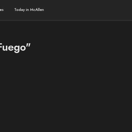
es
Today in McAllen
Fuego"