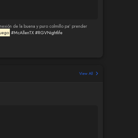
onexión de la buena y puro colmillo pa’ prender
uego
#McAllenTX
#RGVNightlife
View All