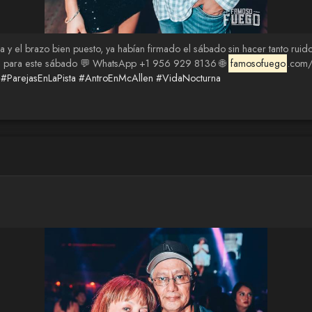
 y el brazo bien puesto, ya habían firmado el sábado sin hacer tanto rui
mesa para este sábado 💬 WhatsApp +1 956 929 8136 🌐
famosofuego
.com/
#ParejasEnLaPista
#AntroEnMcAllen
#VidaNocturna