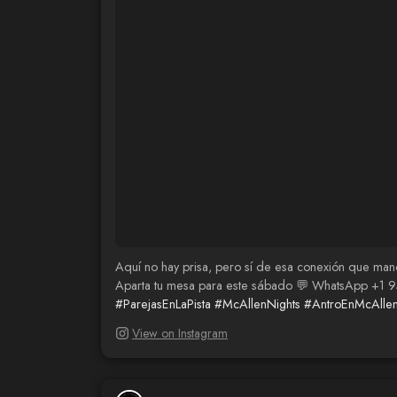
Aquí no hay prisa, pero sí de esa conexión que mand
Aparta tu mesa para este sábado 💬 WhatsApp +1 
#ParejasEnLaPista
#McAllenNights
#AntroEnMcAlle
View on Instagram