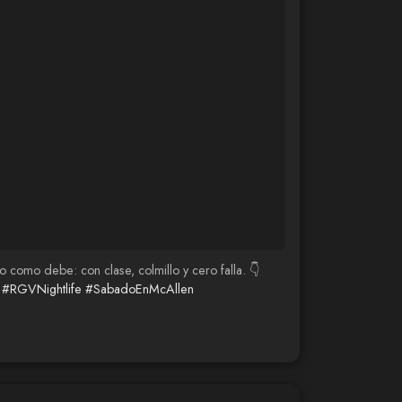
como debe: con clase, colmillo y cero falla. 👇
#RGVNightlife
#SabadoEnMcAllen