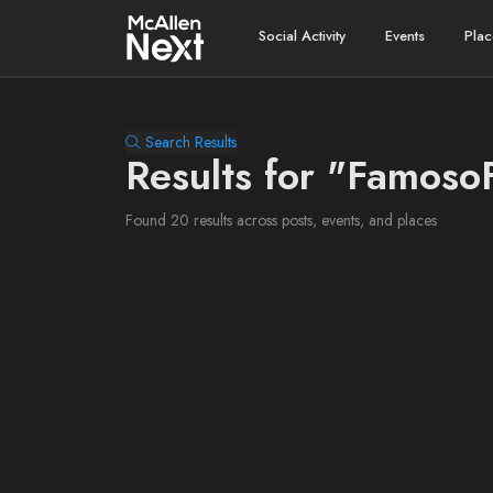
Social Activity
Events
Plac
Search Results
Results for "Famoso
Found 20 results across posts, events, and places