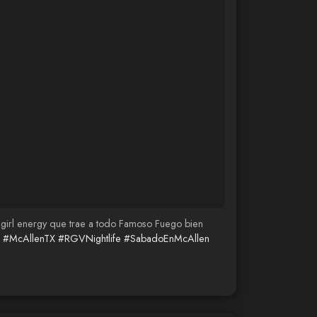
se girl energy que trae a todo Famoso Fuego bien
#McAllenTX
#RGVNightlife
#SabadoEnMcAllen