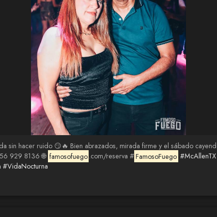
a sin hacer ruido 😏🔥 Bien abrazados, mirada firme y el sábado cayendo 
956 929 8136 🌐
famosofuego
.com/reserva #
FamosoFuego
#McAllenTX
n
#VidaNocturna