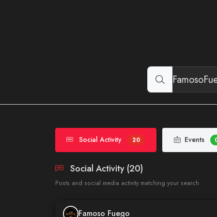
Social Activity
Events
20
Social Activity (20)
Posts and social media activity matching your search
Famoso Fuego