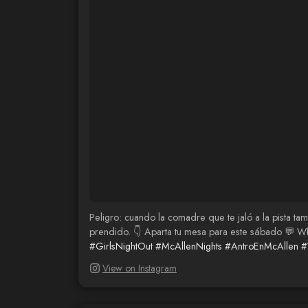
Peligro: cuando la comadre que te jaló a la pista tam
prendido. 👇 Aparta tu mesa para este sábado 💬
#GirlsNightOut
#McAllenNights
#AntroEnMcAllen
#
View on Instagram