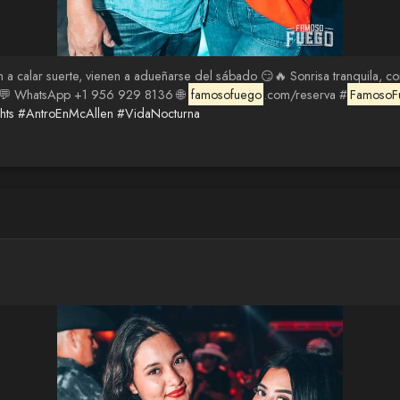
n a calar suerte, vienen a adueñarse del sábado 😏🔥 Sonrisa tranquila, c
o 💬 WhatsApp +1 956 929 8136 🌐
famosofuego
.com/reserva #
FamosoF
hts
#AntroEnMcAllen
#VidaNocturna