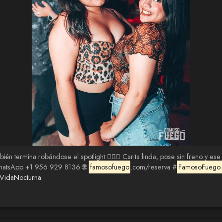
bién termina robándose el spotlight 😮‍🔥✨ Carita linda, pose sin freno y e
 WhatsApp +1 956 929 8136 🌐
famosofuego
.com/reserva #
FamosoFuego
VidaNocturna