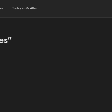
es
Today in McAllen
es"