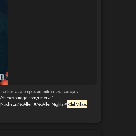
 noches que empiezan entre risas, pareja y
://famosofuego.com/reserva
"
NocheEnMcAllen
#McAllenNights
#
ClubVibes