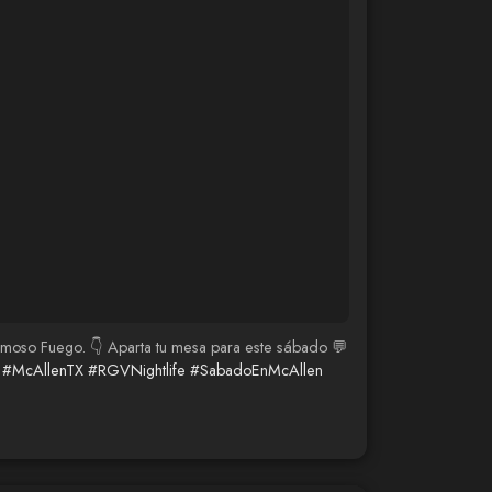
 Famoso Fuego. 👇 Aparta tu mesa para este sábado 💬
#McAllenTX
#RGVNightlife
#SabadoEnMcAllen