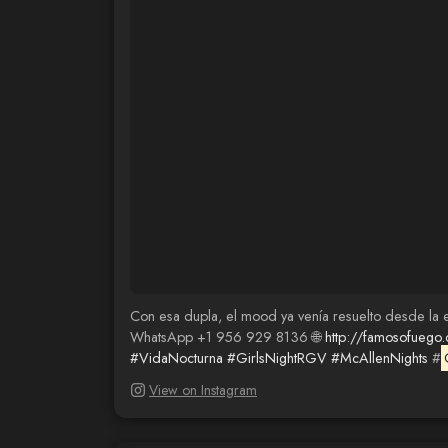
Con esa dupla, el mood ya venía resuelto desde la e
WhatsApp +1 956 929 8136 🌐
http://famosofuego
#VidaNocturna
#GirlsNightRGV
#McAllenNights
#
View on Instagram