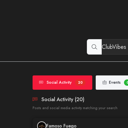
Social Activity
Events
20
Social Activity (20)
Posts and social media activity matching your search
Famoso Fuego