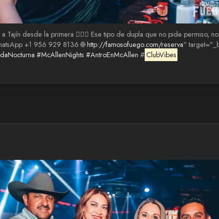
 a Tajín desde la primera 😮‍💨🍻 Ese tipo de dupla que no pide permiso, 
WhatsApp +1 956 929 8136 🌐
http://famosofuego.com/reserva
" target="_
daNocturna
#McAllenNights
#AntroEnMcAllen
#
ClubVibes