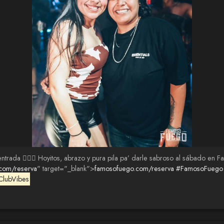
ntrada 😮‍💨🔥 Hoyitos, abrazo y pura pila pa’ darle sabroso al sábado en
.com/reserva
" target="_blank">
famosofuego.com/reserva
#FamosoFuego
ClubVibes