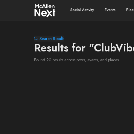
Social Activity
Events
Plac
Search Results
Results for "ClubVib
Found 20 results across posts, events, and places