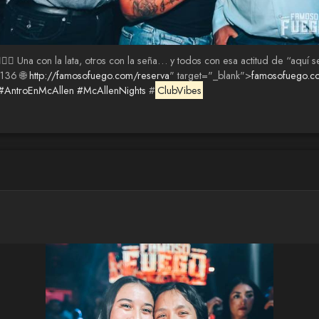
‍💨🔥 Una con la lata, otros con la seña… y todos con esa actitud de “aquí 
136 🌐
http://famosofuego.com/reserva
" target="_blank">
famosofuego.c
#AntroEnMcAllen
#McAllenNights
#
ClubVibes