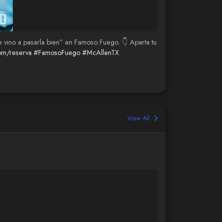
se vino a pasarla bien” en Famoso Fuego. 👇 Aparta tu
om/reserva
#FamosoFuego
#McAllenTX
View All