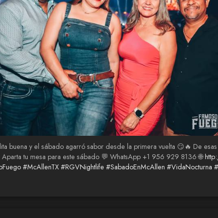
lita buena y el sábado agarró sabor desde la primera vuelta 😏🔥 De esas
👇 Aparta tu mesa para este sábado 💬 WhatsApp +1 956 929 8136 🌐
http
oFuego
#McAllenTX
#RGVNightlife
#SabadoEnMcAllen
#VidaNocturna
#