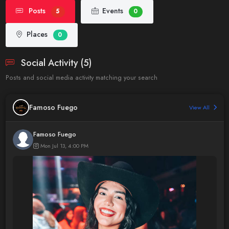
Posts
Events
5
0
Places
0
Social Activity (5)
Posts and social media activity matching your search
Famoso Fuego
View All
Famoso Fuego
Mon Jul 13, 4:00 PM