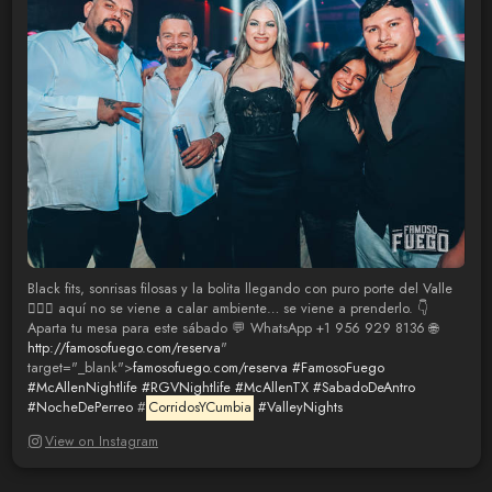
Black fits, sonrisas filosas y la bolita llegando con puro porte del Valle
😮‍💨🖤 aquí no se viene a calar ambiente… se viene a prenderlo. 👇
Aparta tu mesa para este sábado 💬 WhatsApp +1 956 929 8136 🌐
http://famosofuego.com/reserva
"
target="_blank">
famosofuego.com/reserva
#FamosoFuego
#McAllenNightlife
#RGVNightlife
#McAllenTX
#SabadoDeAntro
#NocheDePerreo
#
CorridosYCumbia
#ValleyNights
View on Instagram