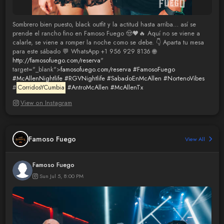
Sombrero bien puesto, black outfit y la actitud hasta arriba… así se
prende el rancho fino en Famoso Fuego 🤠🖤🔥 Aquí no se viene a
calarle, se viene a romper la noche como se debe. 👇 Aparta tu mesa
para este sábado 💬 WhatsApp +1 956 929 8136 🌐
http://famosofuego.com/reserva
"
target="_blank">
famosofuego.com/reserva
#FamosoFuego
#McAllenNightlife
#RGVNightlife
#SabadoEnMcAllen
#NortenoVibes
#
CorridosYCumbia
#AntroMcAllen
#McAllenTx
View on Instagram
Famoso Fuego
View All
Famoso Fuego
Sun Jul 5, 8:00 PM