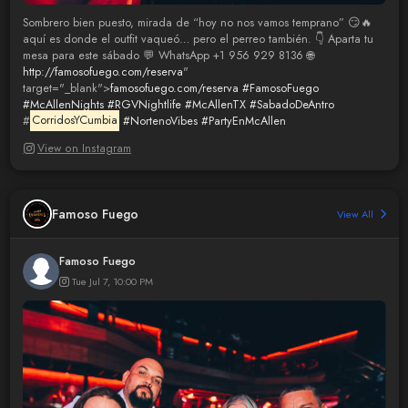
Sombrero bien puesto, mirada de “hoy no nos vamos temprano” 😏🔥
aquí es donde el outfit vaqueó… pero el perreo también. 👇 Aparta tu
mesa para este sábado 💬 WhatsApp +1 956 929 8136 🌐
http://famosofuego.com/reserva
"
target="_blank">
famosofuego.com/reserva
#FamosoFuego
#McAllenNights
#RGVNightlife
#McAllenTX
#SabadoDeAntro
#
CorridosYCumbia
#NortenoVibes
#PartyEnMcAllen
View on Instagram
Famoso Fuego
View All
Famoso Fuego
Tue Jul 7, 10:00 PM