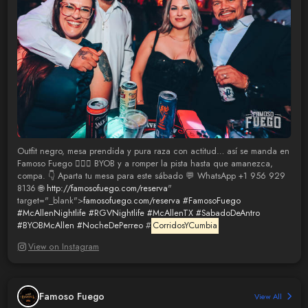
Outfit negro, mesa prendida y pura raza con actitud… así se manda en
Famoso Fuego 😮‍💨🔥 BYOB y a romper la pista hasta que amanezca,
compa. 👇 Aparta tu mesa para este sábado 💬 WhatsApp +1 956 929
8136 🌐
http://famosofuego.com/reserva
"
target="_blank">
famosofuego.com/reserva
#FamosoFuego
#McAllenNightlife
#RGVNightlife
#McAllenTX
#SabadoDeAntro
#BYOBMcAllen
#NocheDePerreo
#
CorridosYCumbia
View on Instagram
Famoso Fuego
View All