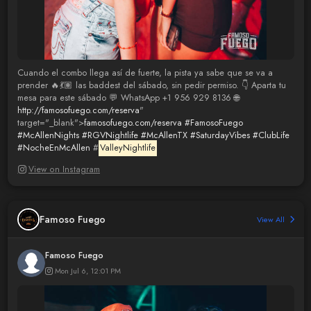
Cuando el combo llega así de fuerte, la pista ya sabe que se va a
prender 🔥💃🏽 las baddest del sábado, sin pedir permiso. 👇 Aparta tu
mesa para este sábado 💬 WhatsApp +1 956 929 8136 🌐
http://famosofuego.com/reserva
"
target="_blank">
famosofuego.com/reserva
#FamosoFuego
#McAllenNights
#RGVNightlife
#McAllenTX
#SaturdayVibes
#ClubLife
#NocheEnMcAllen
#
ValleyNightlife
View on Instagram
Famoso Fuego
View All
Famoso Fuego
Mon Jul 6, 12:01 PM