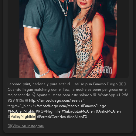
Leopard print, cadena y pura actitud… así se pisa Famoso Fuego 😮‍💨🔥
Cuando llegan matching con el flow, la noche se pone peligrosa en el
mejor sentido. 👇 Aparta tu mesa para este sábado 💬 WhatsApp +1 956
929 8136 🌐
http://famosofuego.com/reserva
"
target="_blank">
famosofuego.com/reserva
#FamosoFuego
#McAllenNights
#RGVNightlife
#SabadoEnMcAllen
#AntroMcAllen
#
ValleyNightlife
#PerreoYCorridos
#McAllenTX
View on Instagram