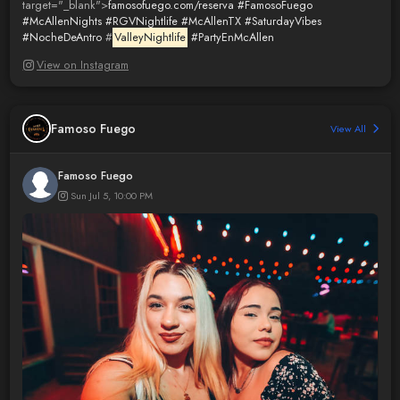
target="_blank">
famosofuego.com/reserva
#FamosoFuego
#McAllenNights
#RGVNightlife
#McAllenTX
#SaturdayVibes
#NocheDeAntro
#
ValleyNightlife
#PartyEnMcAllen
View on Instagram
Famoso Fuego
View All
Famoso Fuego
Sun Jul 5, 10:00 PM