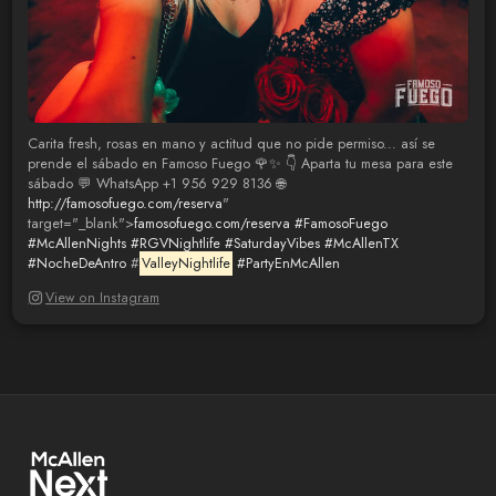
Carita fresh, rosas en mano y actitud que no pide permiso... así se
prende el sábado en Famoso Fuego 🌹✨ 👇 Aparta tu mesa para este
sábado 💬 WhatsApp +1 956 929 8136 🌐
http://famosofuego.com/reserva
"
target="_blank">
famosofuego.com/reserva
#FamosoFuego
#McAllenNights
#RGVNightlife
#SaturdayVibes
#McAllenTX
#NocheDeAntro
#
ValleyNightlife
#PartyEnMcAllen
View on Instagram