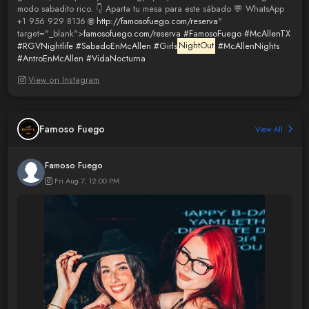
modo sabadito rico. 👇 Aparta tu mesa para este sábado 💬 WhatsApp
+1 956 929 8136 🌐
http://famosofuego.com/reserva
"
target="_blank">
famosofuego.com/reserva
#FamosoFuego
#McAllenTX
#RGVNightlife
#SabadoEnMcAllen
#Girls
NightOut
#McAllenNights
#AntroEnMcAllen
#VidaNocturna
View on Instagram
Famoso Fuego
View All
Famoso Fuego
Fri Aug 7, 12:00 PM