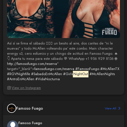
Así sí se firma el sábado 😮‍💨✨ un besito al aire, dos caritas de “ni le
muevas” y todo McAllen volteando pa’ este combo. Main character
energy x3, cero esfuerzo y un chingo de actitud en Famoso Fuego. 🔥
👇 Aparta tu mesa para este sábado 💬 WhatsApp +1 956 929 8136 🌐
http://famosofuego.com/reserva
"
target="_blank">
famosofuego.com/reserva
#FamosoFuego
#McAllenTX
#RGVNightlife
#SabadoEnMcAllen
#Girls
NightOut
#McAllenNights
#AntroEnMcAllen
#VidaNocturna
View on Instagram
Famoso Fuego
View All
Famoso Fuego