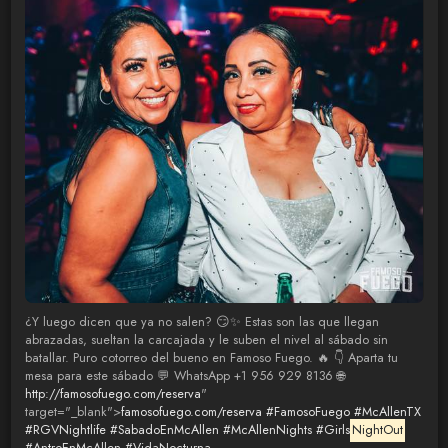
¿Y luego dicen que ya no salen? 😏✨ Estas son las que llegan
abrazadas, sueltan la carcajada y le suben el nivel al sábado sin
batallar. Puro cotorreo del bueno en Famoso Fuego. 🔥 👇 Aparta tu
mesa para este sábado 💬 WhatsApp +1 956 929 8136 🌐
http://famosofuego.com/reserva
"
target="_blank">
famosofuego.com/reserva
#FamosoFuego
#McAllenTX
#RGVNightlife
#SabadoEnMcAllen
#McAllenNights
#Girls
NightOut