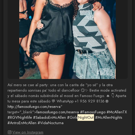
Así mero se cae al party: una con la carita de “yo sé” y la otra
repartiendo sonrisas pa’ todo el dancefloor 😏✨ Bestie mode activated
y el sábado nomás subiéndole al mood en Famoso Fuego. 🔥 👇 Aparta
tu mesa para este sábado 💬 WhatsApp +1 956 929 8136 🌐
http://famosofuego.com/reserva
"
target="_blank">
famosofuego.com/reserva
#FamosoFuego
#McAllenTX
#RGVNightlife
#SabadoEnMcAllen
#Girls
NightOut
#McAllenNights
#AntroEnMcAllen
#VidaNocturna
View on Instagram