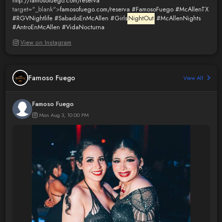
http://famosofuego.com/reserva
"
target="_blank">
famosofuego.com/reserva
#FamosoFuego
#McAllenTX
#RGVNightlife
#SabadoEnMcAllen
#Girls
NightOut
#McAllenNights
#AntroEnMcAllen
#VidaNocturna
View on Instagram
Famoso Fuego
View All
Famoso Fuego
Mon Aug 3, 10:00 PM