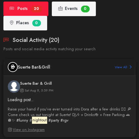
Posts
Events
20
0
Places
0
Social Activity (20)
Posts and social media activity matching your search
Suerte Bar&Grill
View All
Suerte Bar & Grill
Sat Aug 8, 5:59 PM
Loading post...
Raise your hand if you’ve ever turned into Dora after a few drinks 🙋‍♀️ 🔎
Come check us out tonight at Suerte! DJ🎶 + Drinks🍻 + Free Parking 🚗
🪩✨
#funny
#
nightout
#party
#rgv
View on Instagram