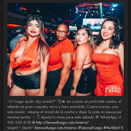
“¿Y luego quién dijo miedo?” 😏🔥 en cuanto se juntó este combo, el
sábado se puso coqueto, recio y bien prendido. Cuatro morras, una
sola misión: robarse el mood de la noche y dejar la pista en pausa pa’
mirarlas tantito. ✨ 👇 Aparta tu mesa para este sábado 💬 WhatsApp +1
956 929 8136 🌐
http://famosofuego.com/reserva
"
target="_blank">
famosofuego.com/reserva
#FamosoFuego
#McAllenTX