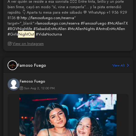
A ver quién se resiste a esa sonrisita 😮‍🔥✨ Entre tinta, brillo y un porte
bien firme, cayó en modo “sí, vine a romperla”... y la pista entendió
rapidito. 👇 Aparta tu mesa para este sábado 💬 WhatsApp +1 956 929
8136 🌐
http://famosofuego.com/reserva
"
target="_blank">
famosofuego.com/reserva
#FamosoFuego
#McAllenTX
#RGVNightlife
#SabadoEnMcAllen
#McAllenNights
#AntroEnMcAllen
#Girls
NightOut
#VidaNocturna
View on Instagram
Famoso Fuego
View All
Famoso Fuego
Sun Aug 2, 12:00 PM