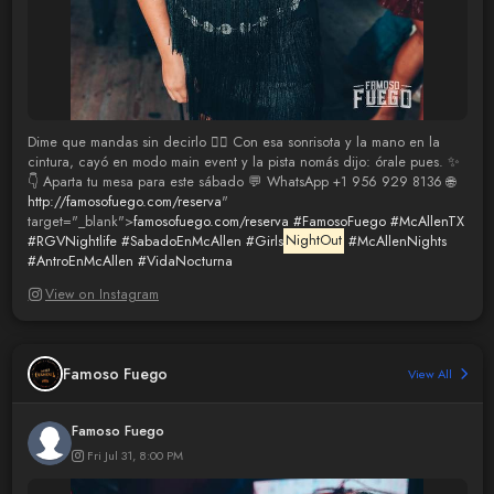
Dime que mandas sin decirlo 😮‍🔥 Con esa sonrisota y la mano en la
cintura, cayó en modo main event y la pista nomás dijo: órale pues. ✨
👇 Aparta tu mesa para este sábado 💬 WhatsApp +1 956 929 8136 🌐
http://famosofuego.com/reserva
"
target="_blank">
famosofuego.com/reserva
#FamosoFuego
#McAllenTX
#RGVNightlife
#SabadoEnMcAllen
#Girls
NightOut
#McAllenNights
#AntroEnMcAllen
#VidaNocturna
View on Instagram
Famoso Fuego
View All
Famoso Fuego
Fri Jul 31, 8:00 PM