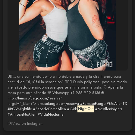
Ufff… una sonriendo como si no debiera nada y la otra tirando pura
actitud de “sí, sí fui la sensación” 😮‍🔥🖤 Dupla peligrosa, pose sin miedo
y el sábado prendido desde que se arrimaron a la pista. 👇 Aparta tu
mesa para este sábado 💬 WhatsApp +1 956 929 8136 🌐
http://famosofuego.com/reserva
"
target="_blank">
famosofuego.com/reserva
#FamosoFuego
#McAllenTX
#RGVNightlife
#SabadoEnMcAllen
#Girls
NightOut
#McAllenNights
#AntroEnMcAllen
#VidaNocturna
View on Instagram