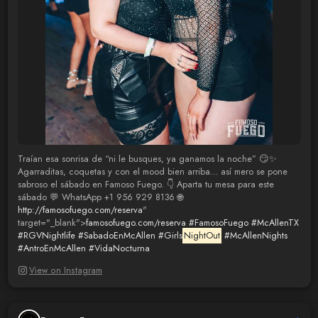
Traían esa sonrisa de “ni le busques, ya ganamos la noche” 😏✨
Agarraditas, coquetas y con el mood bien arriba… así mero se pone
sabroso el sábado en Famoso Fuego. 👇 Aparta tu mesa para este
sábado 💬 WhatsApp +1 956 929 8136 🌐
http://famosofuego.com/reserva
"
target="_blank">
famosofuego.com/reserva
#FamosoFuego
#McAllenTX
#RGVNightlife
#SabadoEnMcAllen
#Girls
NightOut
#McAllenNights
#AntroEnMcAllen
#VidaNocturna
View on Instagram