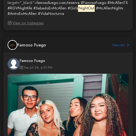
target="_blank">
famosofuego.com/reserva
#FamosoFuego
#McAllenTX
#RGVNightlife
#SabadoEnMcAllen
#Girls
NightOut
#McAllenNights
#AntroEnMcAllen
#VidaNocturna
View on Instagram
Famoso Fuego
View All
Famoso Fuego
Tue Jul 28, 4:01 PM