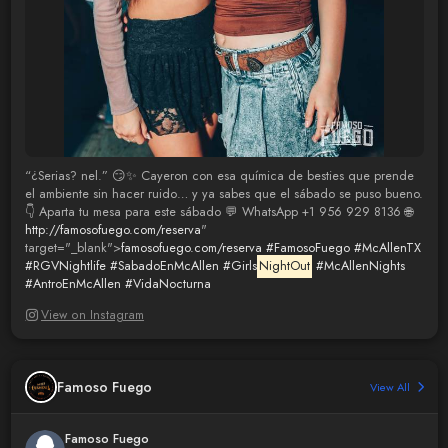
“¿Serias? nel.” 😏✨ Cayeron con esa química de besties que prende
el ambiente sin hacer ruido… y ya sabes que el sábado se puso bueno.
👇 Aparta tu mesa para este sábado 💬 WhatsApp +1 956 929 8136 🌐
http://famosofuego.com/reserva
"
target="_blank">
famosofuego.com/reserva
#FamosoFuego
#McAllenTX
#RGVNightlife
#SabadoEnMcAllen
#Girls
NightOut
#McAllenNights
#AntroEnMcAllen
#VidaNocturna
View on Instagram
Famoso Fuego
View All
Famoso Fuego