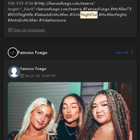
956 929 8136 🌐
http://famosofuego.com/reserva
"
target="_blank">
famosofuego.com/reserva
#FamosoFuego
#McAllenTX
#RGVNightlife
#SabadoEnMcAllen
#Girls
NightOut
#McAllenNights
#AntroEnMcAllen
#VidaNocturna
View on Instagram
Famoso Fuego
View All
Famoso Fuego
Tue Jul 28, 10:00 PM