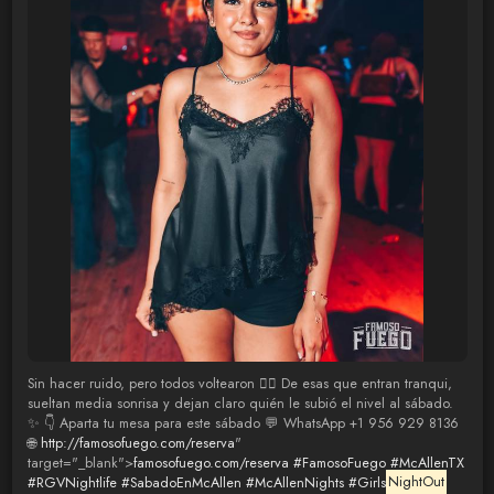
Sin hacer ruido, pero todos voltearon 😮‍🔥 De esas que entran tranqui,
sueltan media sonrisa y dejan claro quién le subió el nivel al sábado.
✨ 👇 Aparta tu mesa para este sábado 💬 WhatsApp +1 956 929 8136
🌐
http://famosofuego.com/reserva
"
target="_blank">
famosofuego.com/reserva
#FamosoFuego
#McAllenTX
#RGVNightlife
#SabadoEnMcAllen
#McAllenNights
#Girls
NightOut