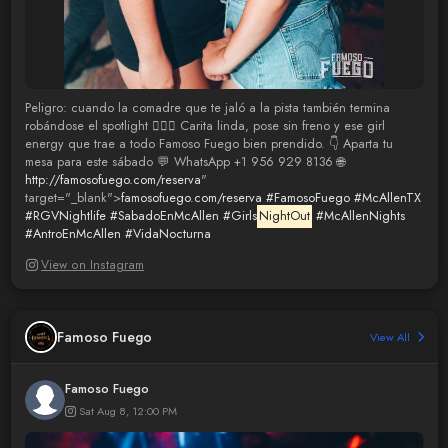
Peligro: cuando la comadre que te jaló a la pista también termina
robándose el spotlight 😮‍🔥✨ Carita linda, pose sin freno y ese girl
energy que trae a todo Famoso Fuego bien prendido. 👇 Aparta tu
mesa para este sábado 💬 WhatsApp +1 956 929 8136 🌐
http://famosofuego.com/reserva
"
target="_blank">
famosofuego.com/reserva
#FamosoFuego
#McAllenTX
#RGVNightlife
#SabadoEnMcAllen
#Girls
NightOut
#McAllenNights
#AntroEnMcAllen
#VidaNocturna
View on Instagram
Famoso Fuego
View All
Famoso Fuego
Sat Aug 8, 12:00 PM