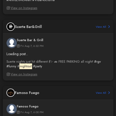
#AntroEnMcAllen
#VidaNocturna
View on Instagram
Suerte Bar&Grill
View All
Suerte Bar & Grill
Fri Aug 7, 6:32 PM
Loading post...
Suerte nights just hit different 💃✨ 🚗 FREE PARKING all night!
#rgv
#funny
#
nightout
#party
View on Instagram
Famoso Fuego
View All
Famoso Fuego
Fri Aug 7, 6:00 PM