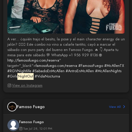
A ver… ¿quién trajo el besito, la pose y el main character energy de un
jalón? 😮‍💨💋 Este combo no vino a calarle tantito; cayó a marcar el
sábado con puro party del bueno en Famoso Fuego. 🔥 👇 Aparta tu
mesa para este sábado 💬 WhatsApp +1 956 929 8136 🌐
http://famosofuego.com/reserva
"
target="_blank">
famosofuego.com/reserva
#FamosoFuego
#McAllenTX
#RGVNightlife
#SabadoEnMcAllen
#AntroEnMcAllen
#McAllenNights
#Girls
NightOut
#VidaNocturna
View on Instagram
Famoso Fuego
View All
Famoso Fuego
Tue Jul 28, 12:01 PM