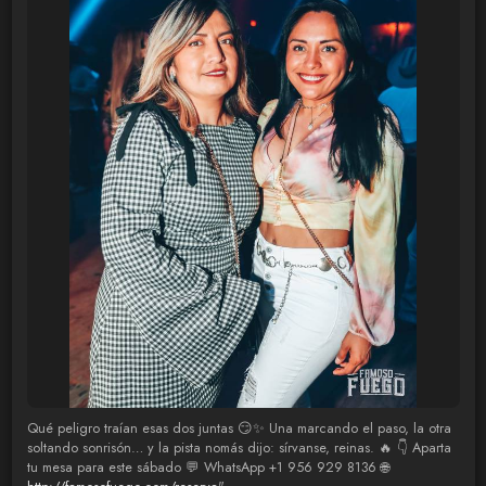
Qué peligro traían esas dos juntas 😏✨ Una marcando el paso, la otra
soltando sonrisón… y la pista nomás dijo: sírvanse, reinas. 🔥 👇 Aparta
tu mesa para este sábado 💬 WhatsApp +1 956 929 8136 🌐