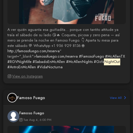
A ver quién aguanta esa guiñadita… porque con tantito attitude ya
traía el sábado de su lado 😘🔥 Coqueta, picosa y zero pena — así
mero se prende la noche en Famoso Fuego. 👇 Aparta tu mesa para
este sábado 💬 WhatsApp +1 956 929 8136 🌐
http://famosofuego.com/reserva
"
target="_blank">
famosofuego.com/reserva
#FamosoFuego
#McAllenTX
#RGVNightlife
#SabadoEnMcAllen
#McAllenNights
#Girls
NightOut
#AntroEnMcAllen
#VidaNocturna
View on Instagram
Famoso Fuego
View All
Famoso Fuego
Tue Aug 4, 6:00 PM