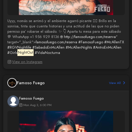
Uyyy, nomás se arrimó y el ambiente agarró picante 😮‍🔥 Brillo en la
sonrisa, tinta que cuenta historias y una actitud de las que no piden
permiso pa’ robarse el sábado. ✨ 👇 Aparta tu mesa para este sábado
💬 WhatsApp +1 956 929 8136 🌐
http://famosofuego.com/reserva
"
target="_blank">
famosofuego.com/reserva
#FamosoFuego
#McAllenTX
#RGVNightlife
#SabadoEnMcAllen
#McAllenNights
#AntroEnMcAllen
#Girls
NightOut
#VidaNocturna
View on Instagram
Famoso Fuego
View All
Famoso Fuego
Mon Aug 3, 6:00 PM